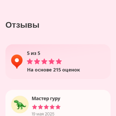
+7 937 730 10 55
mir-konditera34@yandex.ru
Меню