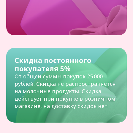
Наши контакты
Волгоград, ул. Михаила Балонина 2а
+7(937)730-10-55
mir-konditera34@yandex.ru
Пн-Вс: 09:00–19:00