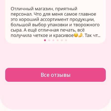
Каталог
Доставка и оплата
Отзывы
Правила возврата
Контакты
Пищевая печать
Реквизиты
ИП Щербакова Ирина Александровна
ИНН 340202015765
ОГРН: 321344300034290
Мы принимаем:
Политика конфиденциальности
Согласие на обработку персональных данных