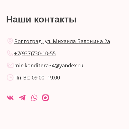
Реквизиты
ИП Щербакова Ирина Александровна
ИНН 340202015765
ОГРН: 321344300034290
Мы принимаем:
Политика конфиденциальности
Согласие на обработку персональных данных
Сайт создан
0
0
Главная
Каталог
Профиль
Избранное
Корзина