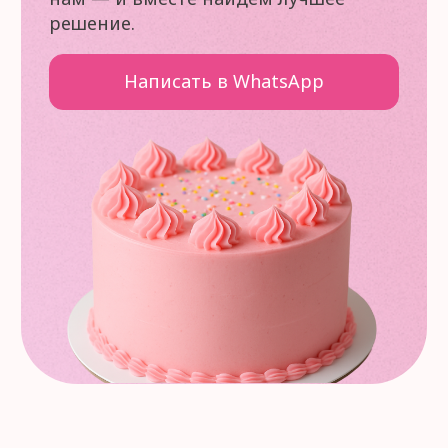
+7 937 730 10 55
mir-konditera34@yandex.ru
Меню
Каталог
Доставка и оплата
Отзывы
Правила возврата
Контакты
Пищевая печать