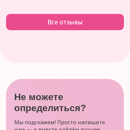
+7(937)730-10-55
mir-konditera34@yandex.ru
Пн-Вс: 09:00–19:00