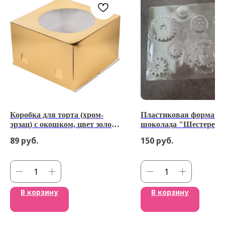
Коробка для торта (хром-
Пластиковая форма д
эрзац) с окошком, цвет золото
шоколада "Шестеренк
28*28*18см
89
руб.
150
руб.
В корзину
В корзину