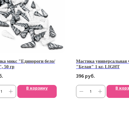
ка микс "Единороги бело/
Мастика универсальная
, 50 гр
"Белая" 1 кг. LIGHT
б.
396
руб.
В корзину
В кор