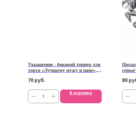
Украшение - боковой топпер для
Посып
торта «Лучшему мужу и папе»,
серые"
золото
70
руб.
80
ру
В корзину