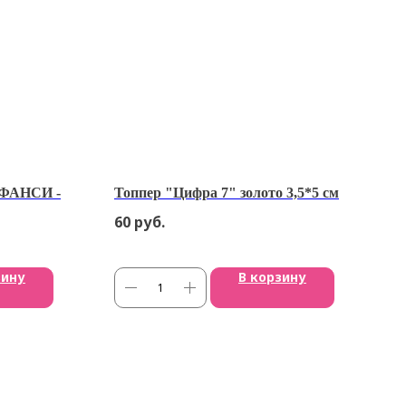
 ФАНСИ -
Топпер "Цифра 7" золото 3,5*5 см
60
руб.
зину
В корзину