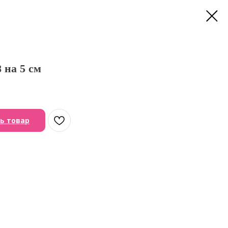
 на 5 см
ь товар