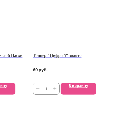
тлой Пасхи
Топпер "Цифра 5" золото
60
руб.
зину
В корзину