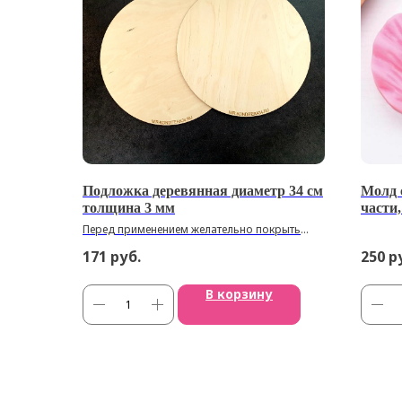
Подложка деревянная диаметр 34 см
Молд 
толщина 3 мм
части,
Перед применением желательно покрыть
оливковым маслом
171
руб.
250
р
В корзину