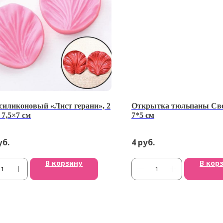
силиконовый «Лист герани», 2
Открытка тюльпаны Све
 7,5×7 см
7*5 см
уб.
4
руб.
В корзину
В кор