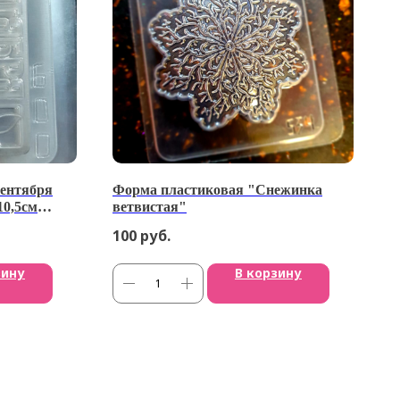
Сентября
Форма пластиковая "Снежинка
10,5см
ветвистая"
100
руб.
зину
В корзину