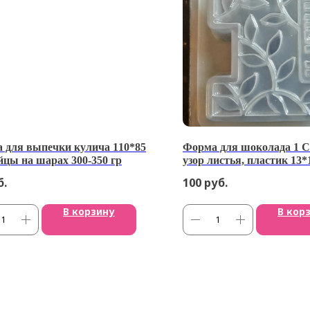
 для выпечки кулича 110*85
Форма для шоколада 1 
йцы на шарах 300-350 гр
узор листья, пластик 13*
(Россия)
б.
100
руб.
В корзину
В кор