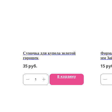
Сумочка для купола золотой
Форма
горошек
мм За
35
руб.
15
ру
В корзину