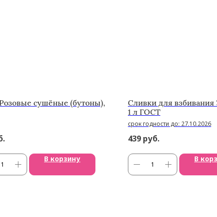
Розовые сушёные (бутоны),
Сливки для взбивания 
1 л ГОСТ
срок годности до: 27.10.2026
б.
439
руб.
В корзину
В кор