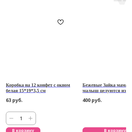
Коробка на 12 конфет с окном
Бежевые Зайка мама и
белая 15*19*3,5 см
малыш целуются из гл
Master Martini
63
руб.
400
руб.
В корзину
В корзину