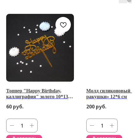
Топпер "Happy Birthday,
Молд силиконовый «М
каллиграфия" золото 10*13
ракушки» 12*6 см
см
60
руб.
200
руб.