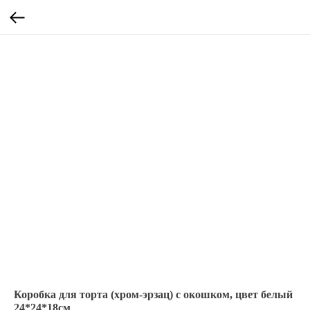
Коробка для торта (хром-эрзац) с окошком, цвет белый
24*24*18см