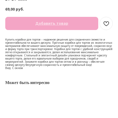
69,00
руб.
Добавить товар
Купить коробки для тортов – надежное решение для сохранения свежести и
презентабельности вашего десерта. Прочные коробки для тортов из экологичных
материалов обеспечивают максимальную защиту от повреждений, сохраняя вкус
и форму торта при транспортировке. Коробки для тортов с удобной конструкцией
легко открываются и закрываются, делая использование максимально
комфортным. Стильный и элегантный дизайн упаковки подчеркнет красоту
вашего торта, делая его идеальным выбором для праздников, свадеб и
мероприятий. Закажите коробки для тортов оптом и в розницу – обеспечьте
своему десерту безупречную сохранность и презентабельный вид!
Вид: С окном
Может быть интересно