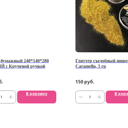
 бумажный 240*140*280
Глиттер съедобный пище
 с Крученой ручкой
Caramella, 5 гр
б.
150
руб.
В корзину
В кор