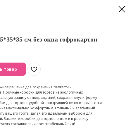
35*35*35 см без окна гофрокартон
ь товар
ежное решение для сохранения свежести и
а. Прочные коробки для тортов из экологичных
альную защиту от повреждений, сохраняя вкус и форму
бки для тортов с удобной конструкцией легко открываются
ание максимально комфортным. Стильный и элегантный
оту вашего торта, делая его идеальным выбором для
. Закажите коробки для тортов оптом и в розницу –
речную сохранность и презентабельный вид!