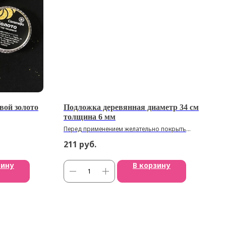
вой золото
Подложка деревянная диаметр 34 см
толщина 6 мм
Перед применением желательно покрыть
оливковым маслом
211
руб.
зину
В корзину