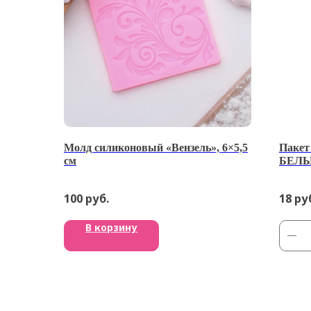
Молд силиконовый «Вензель», 6×5,5
Пакет
см
БЕЛЫЙ
100
руб.
18
ру
В корзину