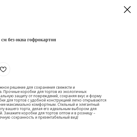
 см без окна гофрокартон
ежное решение для сохранения свежести и
а. Прочные коробки для тортов из экологичных
альную защиту от повреждений, сохраняя вкус и форму
бки для тортов с удобной конструкцией легко открываются
ание максимально комфортным. Стильный и элегантный
оту вашего торта, делая его идеальным выбором для
. Закажите коробки для тортов оптом и в розницу –
речную сохранность и презентабельный вид!