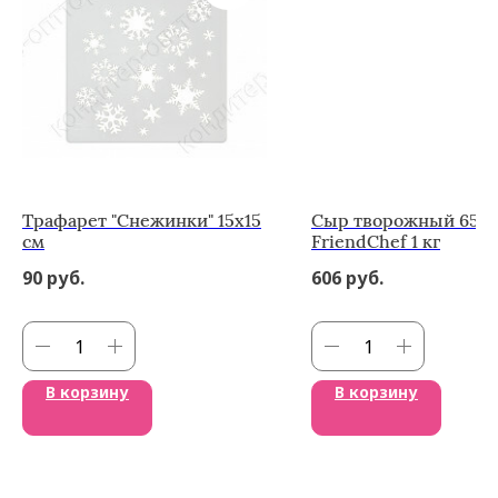
Трафарет "Снежинки" 15х15
Сыр творожный 65%
см
FriendChef 1 кг
90
руб.
606
руб.
В корзину
В корзину