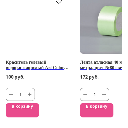
Краситель гелевый
Лента атласная 40 мм 
водорастворимый Art Color
метра, цвет №80 светл
Electric Голубой 12 мл *3005
салатовый)
100
руб.
172
руб.
В корзину
В корзину