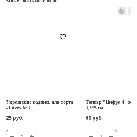
Может быть интересно
Украшение надпись для торта
Топпер "Цифра 4" зол
«Love» №3
3,5*5 см
25
руб.
60
руб.