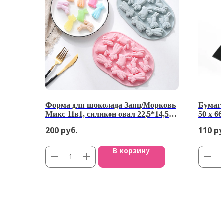
Форма для шоколада Заяц/Морковь
Бумаг
Микс 11в1, силикон овал 22,5*14,5см
50 х 6
(Китай)
200
руб.
110
р
В корзину