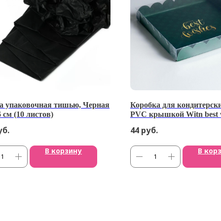
а упаковочная тишью, Черная
Коробка для кондитерски
6 см (10 листов)
PVC крышкой Witn best w
21 × 3 см
уб.
44
руб.
В корзину
В кор