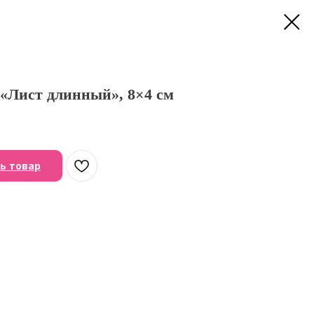
«Лист длинный», 8×4 см
ь товар