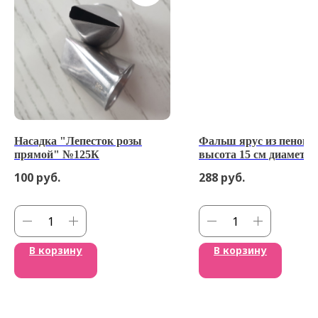
Насадка "Лепесток розы
Фальш ярус из пенопл
прямой" №125К
высота 15 см диаметр 
100
руб.
288
руб.
В корзину
В корзину