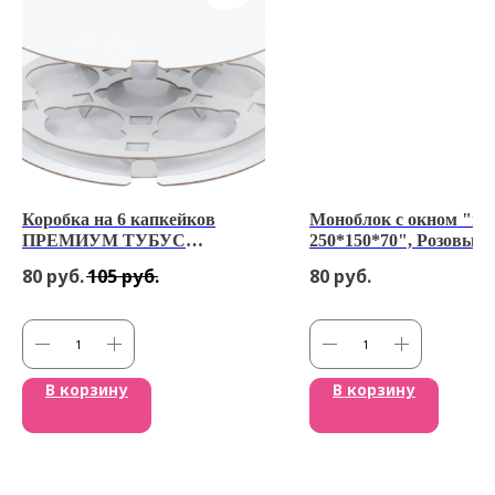
Коробка на 6 капкейков
Моноблок с окном "по
ПРЕМИУМ ТУБУС
250*150*70", Розовые 
диам.240мм выс.100мм
80
руб.
105
руб.
80
руб.
(белая)
В корзину
В корзину