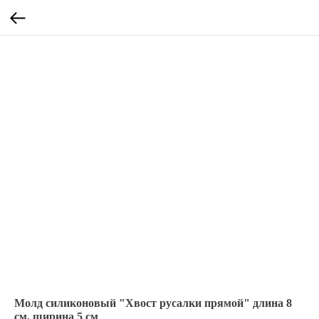
Молд силиконовый "Хвост русалки прямой" длина 8
см, ширина 5 см