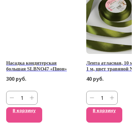
Насадка кондитерская
Лента атласная, 10 мм 
большая SLBNO47 «Пион»
1 м, цвет травяной №9
300
руб.
40
руб.
В корзину
В корзину