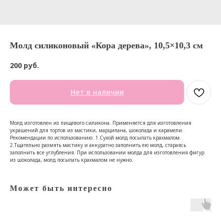
Молд силиконовый «Кора дерева», 10,5×10,3 см
200
руб.
Нет в наличии
Молд изготовлен из пищевого силикона. Применяется для изготовления
украшений для тортов из мастики, марципана, шоколада и карамели.
Рекомендации по использованию: 1.Сухой молд посыпать крахмалом.
2.Тщательно размять мастику и аккуратно заполнить ею молд, стараясь
заполнить все углубления. При использовании молда для изготовления фигур
из шоколада, молд посыпать крахмалом не нужно.
Может быть интересно