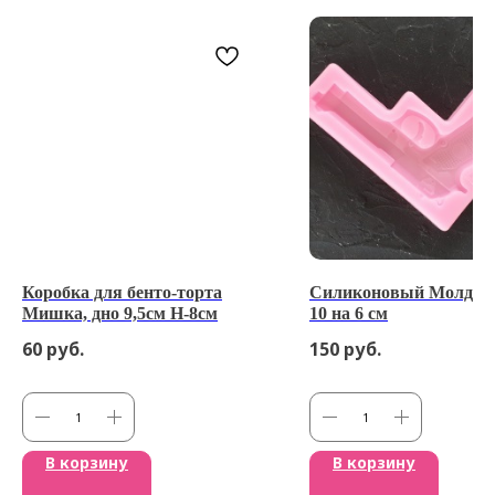
Коробка для бенто-торта
Силиконовый Молд пи
Мишка, дно 9,5см H-8см
10 на 6 см
60
руб.
150
руб.
В корзину
В корзину