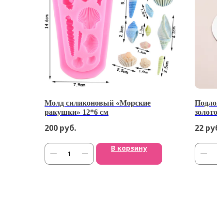
Молд силиконовый «Морские
Подло
ракушки» 12*6 см
золото
200
руб.
22
ру
В корзину