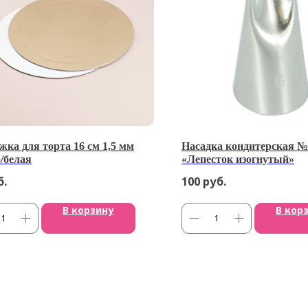
жка для торта 16 см 1,5 мм
Насадка кондитерская №
/белая
«Лепесток изогнутый»
б.
100
руб.
В корзину
В кор