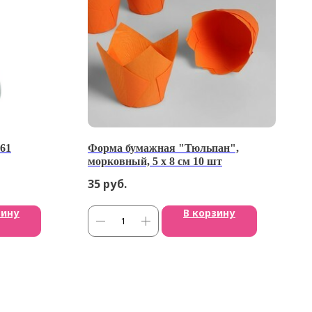
61
Форма бумажная "Тюльпан",
морковный, 5 х 8 см 10 шт
35
руб.
зину
В корзину