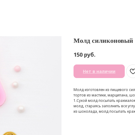
Молд силиконовый 8
руб.
150
Нет в наличии
Молд изготовлен из пищевого сил
тортов из мастики, марципана, ш
1.Сухой молд посыпать крахмалом
молд, стараясь заполнить все уг
из шоколада, молд посыпать кра