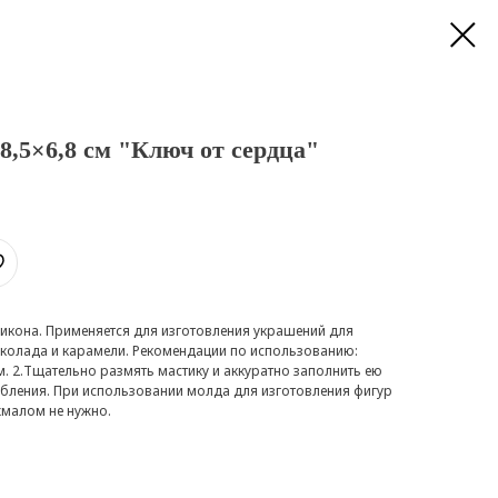
,5×6,8 см "Ключ от сердца"
икона. Применяется для изготовления украшений для
околада и карамели. Рекомендации по использованию:
. 2.Тщательно размять мастику и аккуратно заполнить ею
лубления. При использовании молда для изготовления фигур
хмалом не нужно.