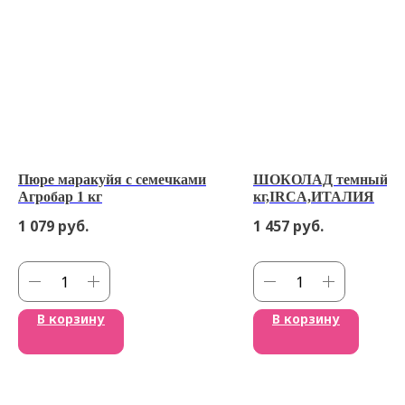
Пюре маракуйя с семечками
ШОКОЛАД темный 52
Агробар 1 кг
кг,IRCA,ИТАЛИЯ
1 079
руб.
1 457
руб.
В корзину
В корзину