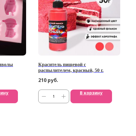
мволы
Краситель пищевой с
распылителем, красный, 50 г.
210
руб.
зину
В корзину