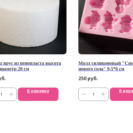
 ярус из пенопласта высота
Молд силиконовый "Си
диаметр 20 см
нового года" 9,5*6 см
уб.
250
руб.
В корзину
В кор