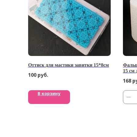
Оттиск для мастики завитки 15*8см
Фальш
15 см 
100
руб.
168
р
В корзину