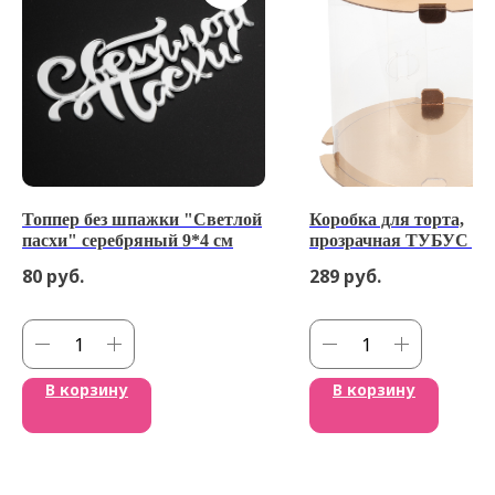
Топпер без шпажки "Светлой
Коробка для торта,
пасхи" серебряный 9*4 см
прозрачная ТУБУС диа
мм выс. 250 мм (золото
80
руб.
289
руб.
В корзину
В корзину