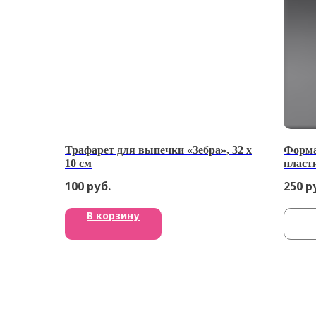
Трафарет для выпечки «Зебра», 32 х
Форма
10 см
пласт
100
руб.
250
р
В корзину