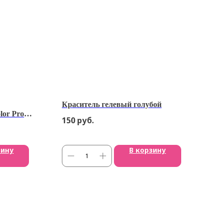
Краситель гелевый голубой
lor Pro
150
руб.
2645
зину
В корзину