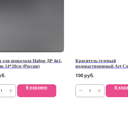
 для шоколада Набор ДР 4в1,
Краситель гелевый
ик 14*20см (Россия)
водорастворимый Art Co
Пыльная сирень 12 мл *
уб.
100
руб.
В корзину
В кор