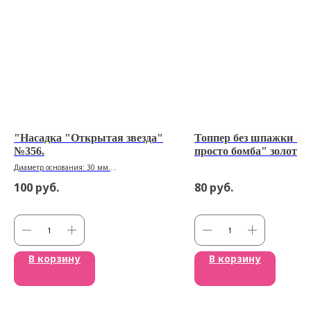
"Насадка "Открытая звезда"
Топпер без шпажки "
№356.
просто бомба" золотой
см
Диаметр основания: 30 мм.
Высота насадки: 50 мм.
100
руб.
80
руб.
Размер рабочей части: 16 мм.
В корзину
В корзину