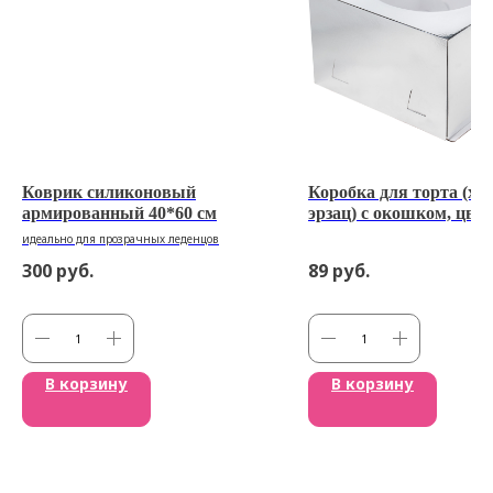
Коврик силиконовый
Коробка для торта (хр
армированный 40*60 см
эрзац) с окошком, цвет
серебро 28*28*18см
идеально для прозрачных леденцов
300
руб.
89
руб.
В корзину
В корзину