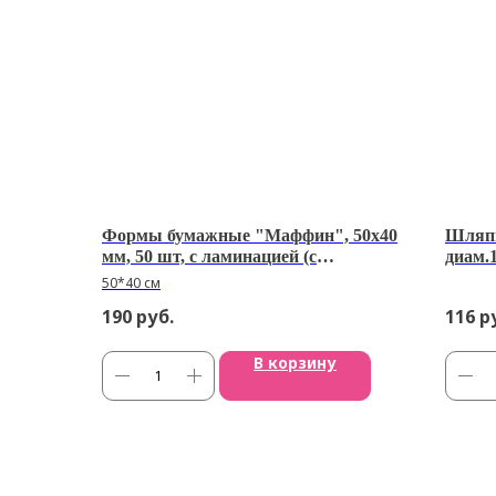
Формы бумажные "Маффин", 50х40
Шляпн
мм, 50 шт, с ламинацией (с
диам.
красными розами)
50*40 см
190
руб.
116
р
В корзину