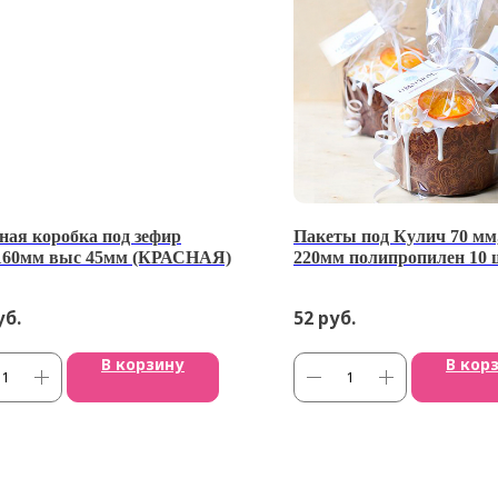
ая коробка под зефир
Пакеты под Кулич 70 мм
160мм выс 45мм (КРАСНАЯ)
220мм полипропилен 10 ш
уб.
52
руб.
В корзину
В кор