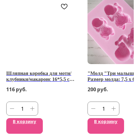
Шляпная коробка для моти/
"Молд "Три малыша"
клубники/макаронс 16*5,5 см
Размер молда: 7,5 х 6 с
белая
116
руб.
200
руб.
В корзину
В корзину