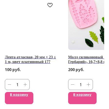
Лента атласная, 20 мм × 23 ±
Молд силиконовый «Л
1 м, цвет платиновый 177
Гербарий», 10,7×8,8 см,
МИКС
100
руб.
200
руб.
В корзину
В корзину