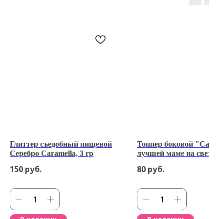
Глиттер съедобный пищевой
Топпер боковой "Само
Серебро Caramella, 3 гр
лучшей маме на свете
серебро
150
руб.
80
руб.