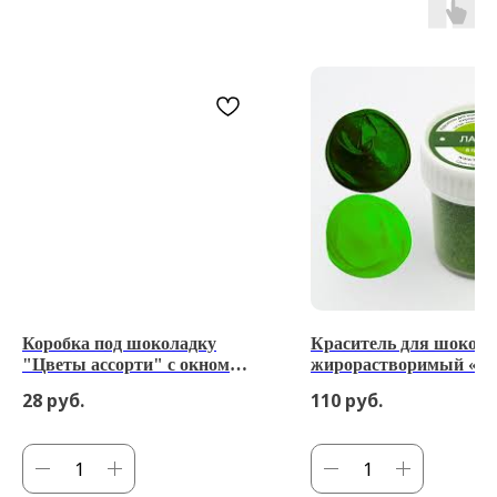
Коробка под шоколадку
Краситель для шокола
"Цветы ассорти" с окном
жирорастворимый «Ла
18*9*1,4 см
гр
28
руб.
110
руб.