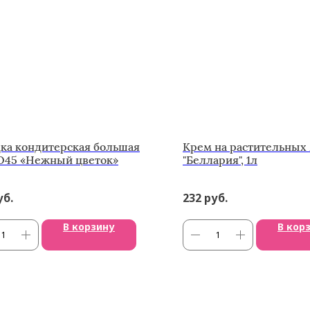
ка кондитерская большая
Крем на растительных
O45 «Нежный цветок»
"Беллария", 1л
уб.
232
руб.
В корзину
В кор