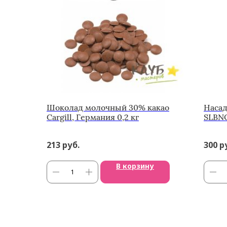
Шоколад молочный 30% какао
Насад
Cargill, Германия 0,2 кг
SLBN
213
руб.
300
р
В корзину