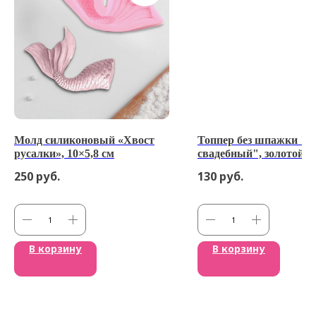
Молд силиконовый «Хвост
Топпер без шпажки "Н
русалки», 10×5,8 см
свадебный", золотой 6
250
руб.
130
руб.
В корзину
В корзину