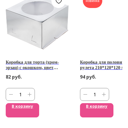
новинка
Коробка для торта (хром-
Коробка для половин
эрзац) с окошком, цвет
рулета 210*120*120 мм
серебро 26*26*18см
82
руб.
94
руб.
В корзину
В корзину