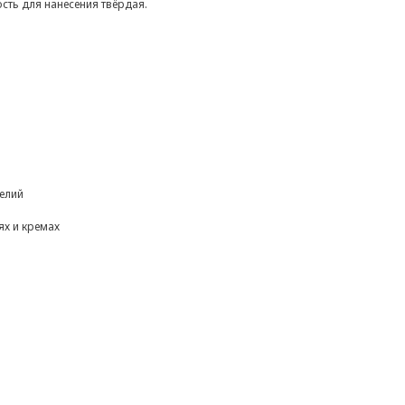
сть для нанесения твёрдая.
делий
ях и кремах