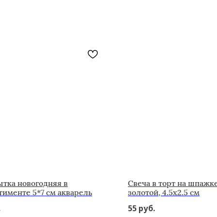
тка новогодняя в
Свеча в торт на шпажке
тименте 5*7 см акварель
золотой, 4.5х2.5 см
.
55
руб.