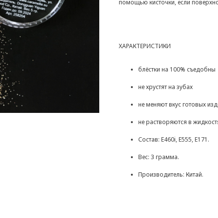
помощью кисточки, если поверхно
ХАРАКТЕРИСТИКИ
блёстки на 100% съедобны
не хрустят на зубах
не меняют вкус готовых из
не растворяются в жидкост
Состав: Е460i, Е555, Е171.
Вес: 3 грамма.
Производитель: Китай.