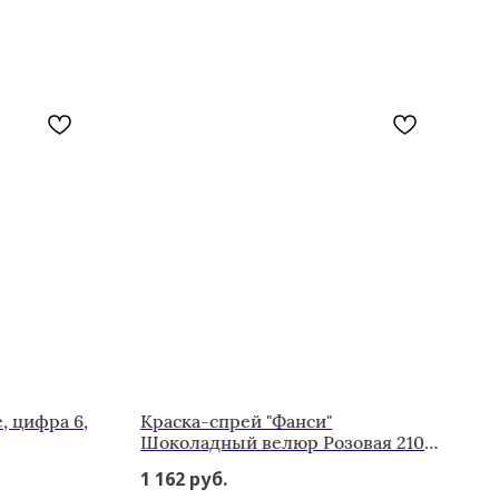
, цифра 6,
Краска-спрей "Фанси"
Шоколадный велюр Розовая 210
мл
1 162
руб.