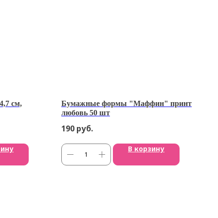
4,7 см,
Бумажные формы "Маффин" принт
любовь 50 шт
190
руб.
зину
В корзину