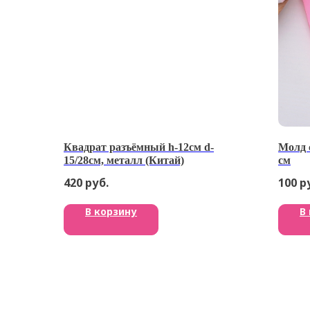
Квадрат разъёмный h-12см d-
Молд 
15/28см, металл (Китай)
см
420
руб.
100
р
В корзину
В