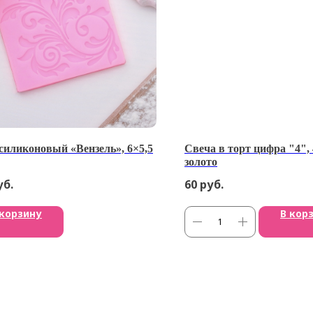
силиконовый «Вензель», 6×5,5
Свеча в торт цифра "4", 
золото
уб.
60
руб.
 корзину
В кор