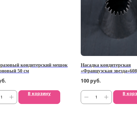
разовый кондитерский мешок
Насадка кондитерская
оновый 50 см
«Французская звезда»608,
вых. 0,9 см
уб.
100
руб.
В корзину
В кор