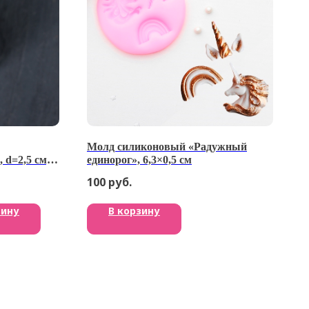
Молд силиконовый «Радужный
 d=2,5 см,
единорог», 6,3×0,5 см
100
руб.
зину
В корзину