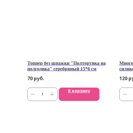
Топпер без шпажки "Полтортика на
Много
полгодика" серебряный 15*6 см
силик
70
руб.
120
р
В корзину