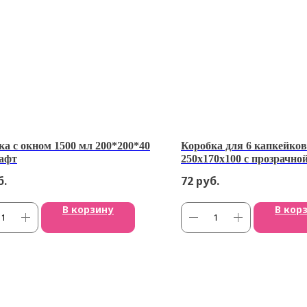
ка с окном 1500 мл 200*200*40
Коробка для 6 капкейков
афт
250x170x100 с прозрачн
б.
72
руб.
В корзину
В кор