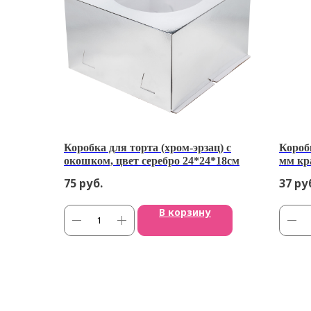
Коробка для торта (хром-эрзац) с
Короб
окошком, цвет серебро 24*24*18см
мм кр
75
руб.
37
ру
В корзину