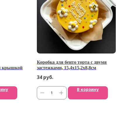
Коробка для бенто торта с двумя
ой крышкой
застежками, 15,4х15,2х8,8см
34
руб.
зину
В корзину