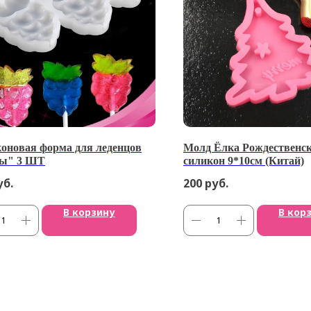
оновая форма для леденцов
Молд Ёлка Рождественск
ды" 3 ШТ
силикон 9*10см (Китай)
уб.
200
руб.
В корзину
В кор