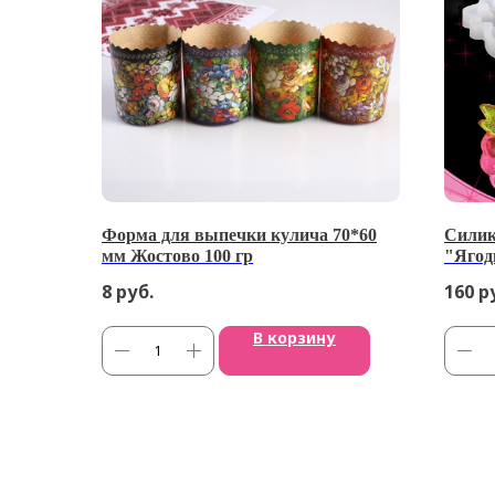
Форма для выпечки кулича 70*60
Силик
мм Жостово 100 гр
"Яго
8
руб.
160
р
В корзину