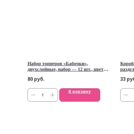
Набор топперов «Бабочки»,
Короб
двухслойные, набор — 12 шт., цвет
разде
фиолетовый и серый
ассорт
80
руб.
33
ру
В корзину