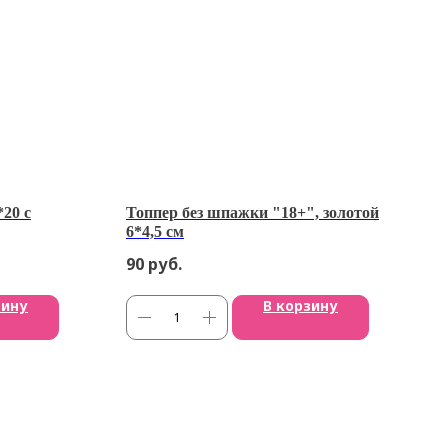
*20 с
Топпер без шпажки "18+", золотой
6*4,5 см
90
руб.
зину
В корзину