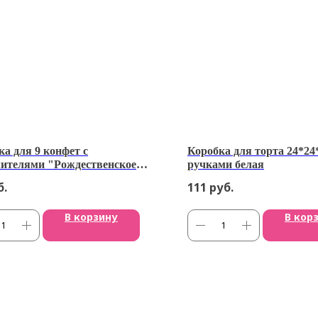
ка для 9 конфет с
Коробка для торта 24*24
лителями "Рождественское
ручками белая
и" с лентой, 11*11*5 см
б.
111
руб.
В корзину
В кор