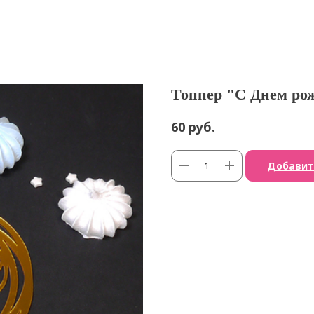
Топпер "С Днем рож
руб.
60
Добавит