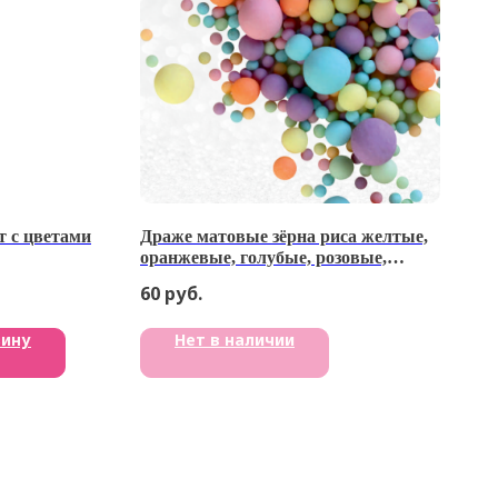
т с цветами
Драже матовые зёрна риса желтые,
оранжевые, голубые, розовые,
сиреневые, изумруд 50 г
60
руб.
зину
Нет в наличии