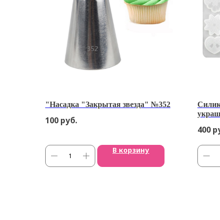
"Насадка "Закрытая звезда" №352
Силик
украш
100
руб.
400
р
В корзину