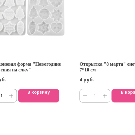
оновая форма "Новогодние
Открытка "8 марта" ено
ения на елку"
7*10 см
уб.
4
руб.
В корзину
В кор