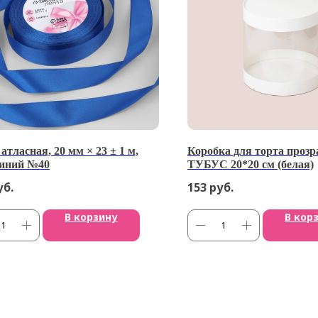
атласная, 20 мм × 23 ± 1 м,
Коробка для торта прозр
синий №40
ТУБУС 20*20 см (белая)
уб.
153
руб.
В корзину
В кор