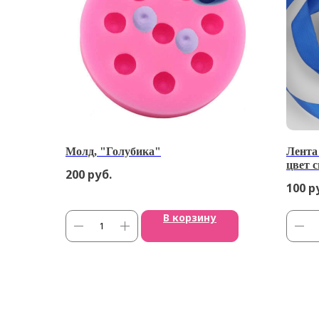
Молд, "Голубика"
Лента 
цвет 
200
руб.
100
р
В корзину