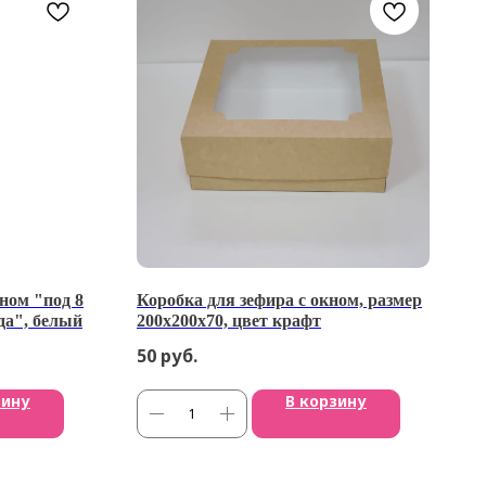
кном "под 8
Коробка для зефира с окном, размер
да", белый
200х200х70, цвет крафт
50
руб.
зину
В корзину