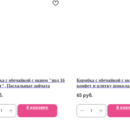
ка с обечайкой с окном "под 16
Коробка с обечайкой с о
т", Пасхальные зайчата
конфет и плитку шокола
б.
65
руб.
В корзину
В кор