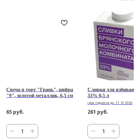
Свеча в торт "Грань", цифра
Сливки для взбивани
"9", золотой металлик, 6,5 см
33% 0,5 л
срок годности до: 21.10.2026
65
руб.
261
руб.