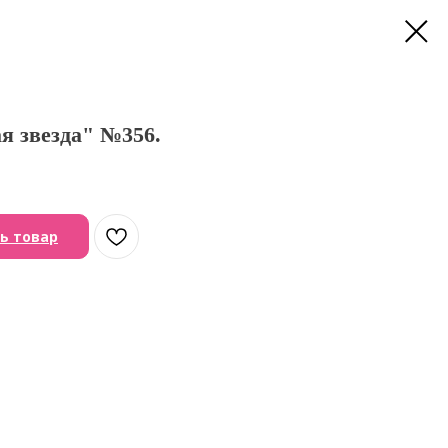
я звезда" №356.
ь товар