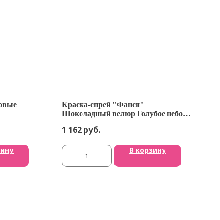
зовые
Краска-спрей "Фанси"
Шоколадный велюр Голубое небо
210 мл
1 162
руб.
зину
В корзину