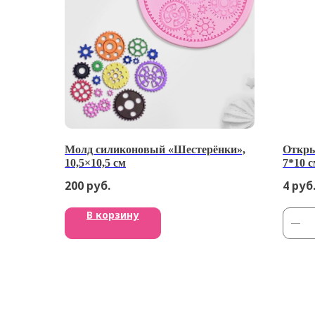
Молд силиконовый «Шестерёнки»,
Откры
10,5×10,5 см
7*10 
200
руб.
4
руб
В корзину