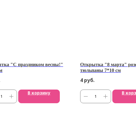
тка "С праздником весны!"
Открытка "8 марта" ро
см
тюльпаны 7*10 см
.
4
руб.
В корзину
В кор